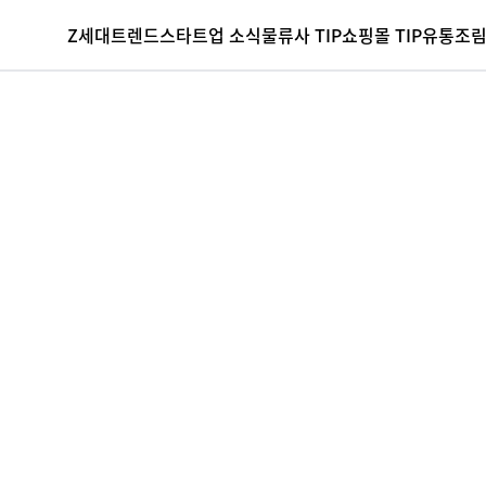
Z세대
트렌드
스타트업 소식
물류사 TIP
쇼핑몰 TIP
유통조