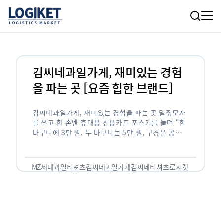
김씨네과일가게, 재미있는 경험
을 파는 곳 [요즘 힙한 브랜드]
김씨네과일가게, 재미있는 경험을 파는 곳 밀짚모자
를 쓰고 한 손엔 휴대용 신용카드 포스기를 들며 “한
바구니에 3만 원, 두 바구니는 5만 원, 구경은 공
짜!” 호객행위까지 하는 영락없는 과일 장수로 보입
니다. …
MZ세대
과일티셔츠
김씨네과일가게
김씨네티셔츠
로지켓
물류