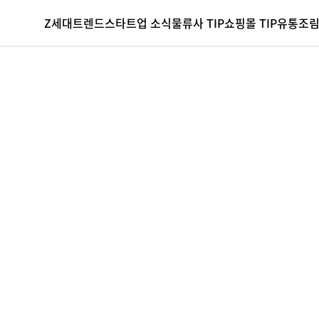
Z세대
트렌드
스타트업 소식
물류사 TIP
쇼핑몰 TIP
유통조