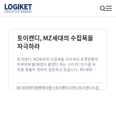
토이캔디, MZ세대의 수집욕을
자극하라
토이캔디, MZ세대의 수집욕을 자극하라 포켓몬빵의
띠부띠부씰(떼었다 붙였다 하는 스티커) 인기를 뒤
이을 제품이 잇따라 등장하고 있습니다. MZ세대 사
이에서 캐릭터 피규어, 스티커 등을 수집하는 열풍이
불면서 영유아를 겨냥해 출시한 제품도 ‘대세 …
MZ세대
메이플빵
메이플스토리빵
토이캔디
토이캔디수집