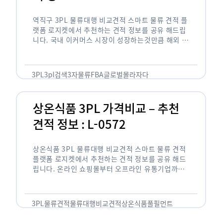
역직구 3PL 물류대행 비교견적 스마트 물류 견적 플
랫폼 로지켓에서 추천하는 견적 정보를 공유 해드립
니다. 국내 이커머스 시장이 성장하는것만큼 해외 글
로벌 이커머스 시장은 더욱 큰 성장이 이뤄지고 있습
니다. …
3PL
3pl검색
3자물류
FBA
글로벌몰
라자다
상온식품 3PL 가격비교 – 추천
견적 정보 : L-0572
상온식품 3PL 물류대행 비교견적 스마트 물류 견적
플랫폼 로지켓에서 추천하는 견적 정보를 공유 해드
립니다. 온라인 쇼핑몰부터 오프라인 유통기업까지
다양한 기업들이 3PL을 알아보기 위해 로지켓을 방
문합니다. 그중에서도 특별히 참고하실 …
3PL
물류견적
물류대행
비교견적
상온식품
풀필먼트