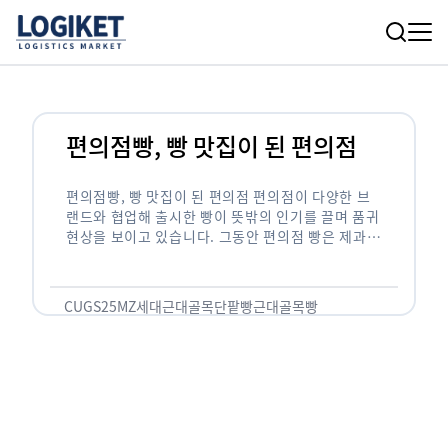
편의점빵, 빵 맛집이 된 편의점
편의점빵, 빵 맛집이 된 편의점 편의점이 다양한 브
랜드와 협업해 출시한 빵이 뜻밖의 인기를 끌며 품귀
현상을 보이고 있습니다. 그동안 편의점 빵은 제과점
빵보다 저렴한 가격으로 대량 생산해 만들다 보니 …
CU
GS25
MZ세대
근대골목단팥빵
근대골목빵
메이플스토리빵