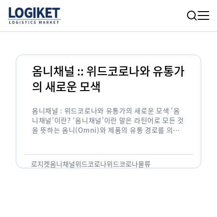
옴니채널 :: 위드코로나와 유통가
의 새로운 모색
옴니채널 : 위드코로나와 유통가의 새로운 모색 ‘옴
니채널’이란? ‘옴니채널’이란 말은 라틴어로 모든 것
을 뜻하는 옴니(Omni)와 제품의 유통 경로를 의미
하는 채널(Channel)이 합쳐져 생긴 단어다. 온·오
프라인 채널이 마치 하나의 채널처럼 일관되고 …
로지켓
옴니채널
위드코로나
위드코로나물류
위드코로나유통