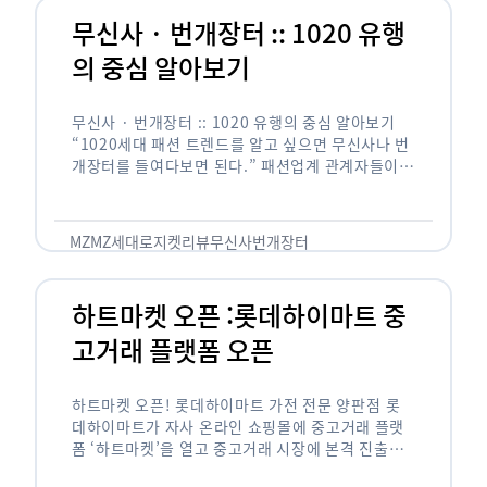
무신사 · 번개장터 :: 1020 유행
의 중심 알아보기
무신사 · 번개장터 :: 1020 유행의 중심 알아보기
“1020세대 패션 트렌드를 알고 싶으면 무신사나 번
개장터를 들여다보면 된다.” 패션업계 관계자들이
이따금 하는 말입니다. 기성세대는 들어본 적도 없는
브랜드의 제품이 …
MZ
MZ세대
로지켓
리뷰
무신사
번개장터
하트마켓 오픈 :롯데하이마트 중
고거래 플랫폼 오픈
하트마켓 오픈! 롯데하이마트 가전 전문 양판점 롯
데하이마트가 자사 온라인 쇼핑몰에 중고거래 플랫
폼 ‘하트마켓’을 열고 중고거래 시장에 본격 진출했
다고 5일 밝혔습니다. 하트마켓은 롯데하이마트 애