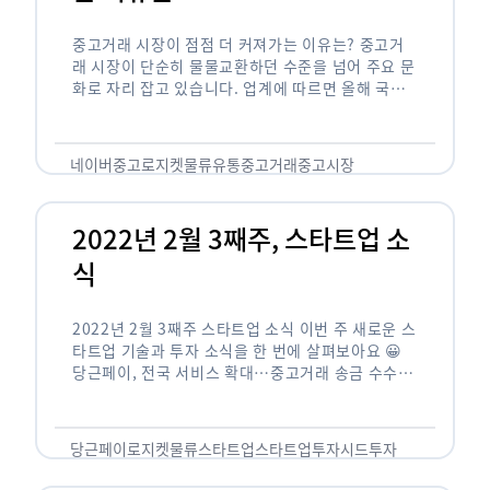
중고거래 시장이 점점 더 커져가는 이유는? 중고거
래 시장이 단순히 물물교환하던 수준을 넘어 주요 문
화로 자리 잡고 있습니다. 업계에 따르면 올해 국내
중고거래 시장 규모는 약 24조원대에 이를 것으로
추정됩니다. …
네이버중고
로지켓
물류
유통
중고거래
중고시장
2022년 2월 3째주, 스타트업 소
식
2022년 2월 3째주 스타트업 소식 이번 주 새로운 스
타트업 기술과 투자 소식을 한 번에 살펴보아요 😀
당근페이, 전국 서비스 확대…중고거래 송금 수수료
無 당근마켓의 지역 기반 …
당근페이
로지켓
물류
스타트업
스타트업투자
시드투자