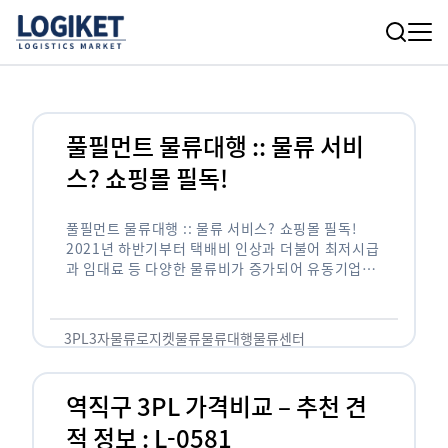
풀필먼트 물류대행 :: 물류 서비
스? 쇼핑몰 필독!
풀필먼트 물류대행 :: 물류 서비스? 쇼핑몰 필독!
2021년 하반기부터 택배비 인상과 더불어 최저시급
과 임대료 등 다양한 물류비가 증가되어 유동기업들
의 걱정이 이만저만이 아닐것 같습니다. 그런데?! 물
류비 걱정을 해결해 줄수 있는 …
3PL
3자물류
로지켓
물류
물류대행
물류센터
역직구 3PL 가격비교 – 추천 견
적 정보 : L-0581