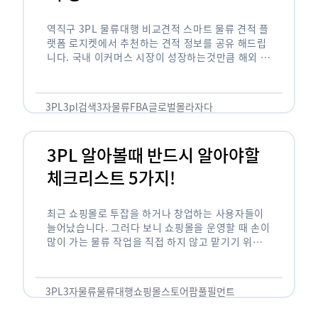
역직구 3PL 물류대행 비교견적 스마트 물류 견적 플
랫폼 로지켓에서 추천하는 견적 정보를 공유 해드립
니다. 국내 이커머스 시장이 성장하는것만큼 해외 글
로벌 이커머스 시장은 더욱 큰 성장이 이뤄지고 있습
니다. …
3PL
3pl검색
3자물류
FBA
글로벌몰
라자다
3PL 알아볼때 반드시 알아야할
체크리스트 5가지!
최근 쇼핑몰로 투잡을 하거나 창업하는 사용자들이
늘어났습니다. 그러다 보니 쇼핑몰을 운영할 때 손이
많이 가는 물류 작업을 직접 하지 않고 맡기기 위해
3PL 을 찾아보는데요. 그래서 꼭 피해야 할 3PL …
3PL
3자물류
물류대행
쇼핑몰
스토어팜
풀필먼트