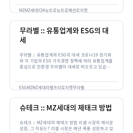
오버사이즈 티셔츠에서 알록달록한 액세서리와 배를
드러낸 …
MZ
MZ세대
Y2K
뉴트로
뉴트로패션
로지켓
무라벨 :: 유통업계와 ESG의 대
세
무라벨 :: 유통업계와 ESG의 대세 코로나19 장기화
와 각 기업의 ESG 가치경영 정책에 따라 유통업계를
중심으로 친환경 무라벨이 대세로 떠오르고 있습니
다. 최근 대형마트나 슈퍼마켓에 가 보면 아무런 상
표가 붙어있지 …
ESG
MZ
MZ세대
라벨프리
로지켓
무라벨
슈테크 :: MZ세대의 제태크 방법
슈테크 :: MZ세대의 제태크 방법 리셀 시장의 매서운
성장, 그 이유는? 리셀 시장은 매년 폭풍 성장하고 있