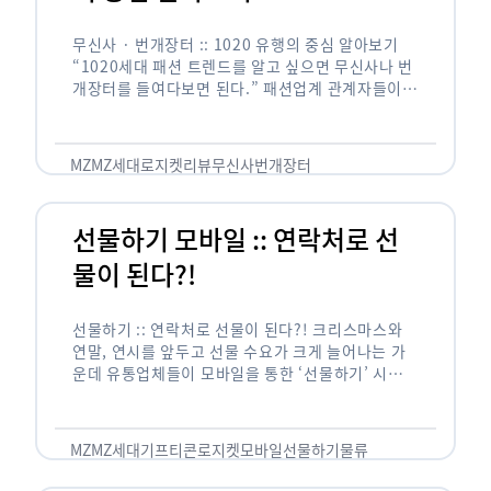
무신사 · 번개장터 :: 1020 유행의 중심 알아보기
“1020세대 패션 트렌드를 알고 싶으면 무신사나 번
개장터를 들여다보면 된다.” 패션업계 관계자들이
이따금 하는 말입니다. 기성세대는 들어본 적도 없는
브랜드의 제품이 …
MZ
MZ세대
로지켓
리뷰
무신사
번개장터
선물하기 모바일 :: 연락처로 선
물이 된다?!
선물하기 :: 연락처로 선물이 된다?! 크리스마스와
연말, 연시를 앞두고 선물 수요가 크게 늘어나는 가
운데 유통업체들이 모바일을 통한 ‘선물하기’ 시장에
눈독을 들이고 있습니다. 그동안 카카오가 독주해온
시장에 이커머스 업체들도 속속 …
MZ
MZ세대
기프티콘
로지켓
모바일선물하기
물류