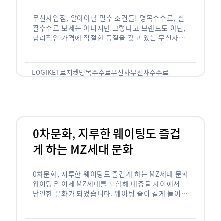
무신사입점, 알아야할 필수 조건들! 명목수수료, 실
질수수료 보세는 아니지만 그렇다고 브랜드도 아닌,
합리적인 가격에 적절한 품질을 갖고 있는 무신사!
한국의 유니클로라는 키워드를 갖고있는 무신사라는
플랫폼은 국내 최대 규모의 온라인 패션 …
LOGIKET
로지켓
명목수수료
무신사
무신사수수료
무신사입점
0차문화, 지루한 웨이팅도 즐겁
게 하는 MZ세대 문화
0차문화, 지루한 웨이팅도 즐겁게 하는 MZ세대 문화
웨이팅은 이제 MZ세대를 포함해 대중들 사이에서
당연한 문화가 되었습니다. 웨이팅 줄이 길게 늘어서
있는 곳은 지나가고 있는 사람들의 이목을 끌게 되고
자연스럽게 …