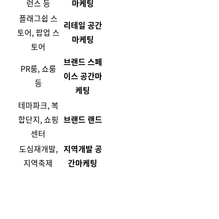
런스 등
마케팅
플래그쉽 스
리테일 공간
토어, 팝업 스
마케팅
토어
브랜드 스페
PR룸, 쇼룸
이스 공간마
등
케팅
테마파크, 복
합단지, 쇼핑
브랜드 랜드
센터
도심재개발,
지역개발 공
지역축제
간마케팅