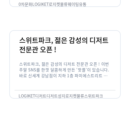
0차문화
LOGIKET
로지켓
물류
웨이팅
유통
스위트파크, 젊은 감성의 디저트
전문관 오픈 !
스위트파크, 젊은 감성의 디저트 전문관 오픈 ! 이번
주말 SNS를 한껏 달콤하게 만든 ‘핫플’이 있습니다.
바로 신세계 강남점이 지하 1층 파미에스트리트 분
수 광장에 새롭게 조성한 ‘스위트파크’입니다. 스위
트파크에서는 ‘국내 최초 …
LOGIKET
디저트
디저트성지
로지켓
물류
스위트파크