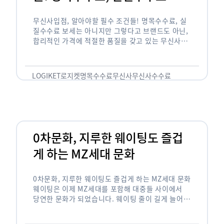
무신사입점, 알아야할 필수 조건들! 명목수수료, 실
질수수료 보세는 아니지만 그렇다고 브랜드도 아닌,
합리적인 가격에 적절한 품질을 갖고 있는 무신사!
한국의 유니클로라는 키워드를 갖고있는 무신사라는
플랫폼은 국내 최대 규모의 온라인 패션 …
LOGIKET
로지켓
명목수수료
무신사
무신사수수료
무신사입점
0차문화, 지루한 웨이팅도 즐겁
게 하는 MZ세대 문화
0차문화, 지루한 웨이팅도 즐겁게 하는 MZ세대 문화
웨이팅은 이제 MZ세대를 포함해 대중들 사이에서
당연한 문화가 되었습니다. 웨이팅 줄이 길게 늘어서
있는 곳은 지나가고 있는 사람들의 이목을 끌게 되고
자연스럽게 …