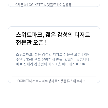
0차문화
LOGIKET
로지켓
물류
웨이팅
유통
스위트파크, 젊은 감성의 디저트
전문관 오픈 !
스위트파크, 젊은 감성의 디저트 전문관 오픈 ! 이번
주말 SNS를 한껏 달콤하게 만든 ‘핫플’이 있습니다.
바로 신세계 강남점이 지하 1층 파미에스트리트 분
수 광장에 새롭게 조성한 ‘스위트파크’입니다. 스위
트파크에서는 ‘국내 최초 …
LOGIKET
디저트
디저트성지
로지켓
물류
스위트파크