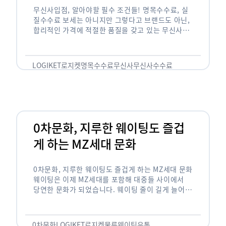
무신사입점, 알아야할 필수 조건들! 명목수수료, 실
질수수료 보세는 아니지만 그렇다고 브랜드도 아닌,
합리적인 가격에 적절한 품질을 갖고 있는 무신사!
한국의 유니클로라는 키워드를 갖고있는 무신사라는
플랫폼은 국내 최대 규모의 온라인 패션 …
LOGIKET
로지켓
명목수수료
무신사
무신사수수료
무신사입점
0차문화, 지루한 웨이팅도 즐겁
게 하는 MZ세대 문화
0차문화, 지루한 웨이팅도 즐겁게 하는 MZ세대 문화
웨이팅은 이제 MZ세대를 포함해 대중들 사이에서
당연한 문화가 되었습니다. 웨이팅 줄이 길게 늘어서
있는 곳은 지나가고 있는 사람들의 이목을 끌게 되고
자연스럽게 …
0차문화
LOGIKET
로지켓
물류
웨이팅
유통