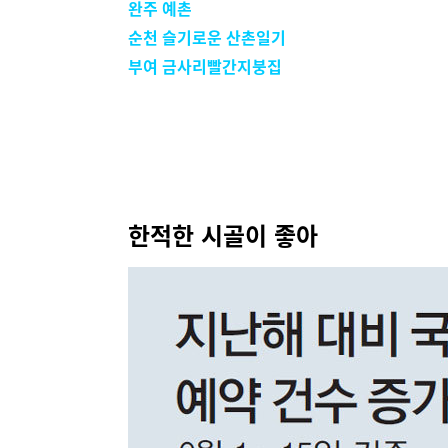
완주 예촌
순천 슬기로운 산촌일기
부여 금사리빨간지붕집
한적한 시골이 좋아