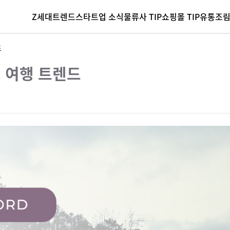
Z세대
트렌드
스타트업 소식
물류사 TIP
쇼핑몰 TIP
유통조
드
 여행 트렌드