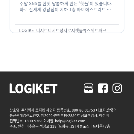
주말 SNS를 한껏 달콤하게 만든 ‘핫플’이 있습니다.
바로 신세계 강남점이 지하 1층 파미에스트리트 분
수 광장에 새롭게 조성한 ‘스위트파크’입니다. 스위
트파크에서는 ‘국내 최초 …
LOGIKET
디저트
디저트성지
로지켓
물류
스위트파크
상호명. 주식회사 로지켓 사업자 등록번호. 880-86-01753 대표자.손양덕
통신판매업신고번호. 제2020-인천부평-2850호 정보책임자. 이정미
전화번호. 1800-5268 이메일. help@logiket.com
주소. 인천 미추홀구 석정로 229 (도화동, JST제물포스마트타운) 7층