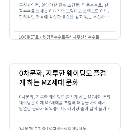
무신사입점, 알아야할 필수 조건들! 명목수수료, 실
질수수료 보세는 아니지만 그렇다고 브랜드도 아닌,
합리적인 가격에 적절한 품질을 갖고 있는 무신사!
한국의 유니클로라는 키워드를 갖고있는 무신사라는
플랫폼은 국내 최대 규모의 온라인 패션 …
LOGIKET
로지켓
명목수수료
무신사
무신사수수료
무신사입점
0차문화, 지루한 웨이팅도 즐겁
게 하는 MZ세대 문화
0차문화, 지루한 웨이팅도 즐겁게 하는 MZ세대 문화
웨이팅은 이제 MZ세대를 포함해 대중들 사이에서
당연한 문화가 되었습니다. 웨이팅 줄이 길게 늘어서
있는 곳은 지나가고 있는 사람들의 이목을 끌게 되고
자연스럽게 …
0차문화
LOGIKET
로지켓
물류
웨이팅
유통