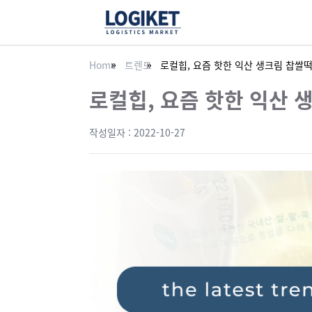
Home
트렌드
로컬힙, 요즘 핫한 익산 생크림 찹쌀
로컬힙, 요즘 핫한 익산 
작성일자 :
2022-10-27