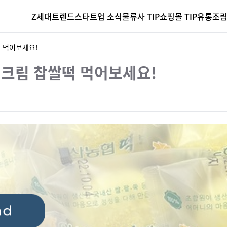
Z세대
트렌드
스타트업 소식
물류사 TIP
쇼핑몰 TIP
유통조
떡 먹어보세요!
생크림 찹쌀떡 먹어보세요!