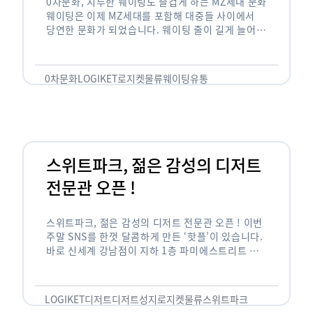
0차문화, 지루한 웨이팅도 즐겁게 하는 MZ세대 문화
웨이팅은 이제 MZ세대를 포함해 대중들 사이에서
당연한 문화가 되었습니다. 웨이팅 줄이 길게 늘어서
있는 곳은 지나가고 있는 사람들의 이목을 끌게 되고
자연스럽게 …
0차문화
LOGIKET
로지켓
물류
웨이팅
유통
스위트파크, 젊은 감성의 디저트
전문관 오픈 !
스위트파크, 젊은 감성의 디저트 전문관 오픈 ! 이번
주말 SNS를 한껏 달콤하게 만든 ‘핫플’이 있습니다.
바로 신세계 강남점이 지하 1층 파미에스트리트 분
수 광장에 새롭게 조성한 ‘스위트파크’입니다. 스위
트파크에서는 ‘국내 최초 …
LOGIKET
디저트
디저트성지
로지켓
물류
스위트파크